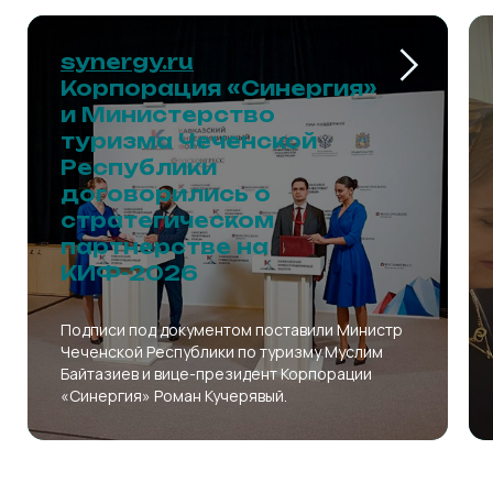
synergy.ru
Корпорация «Синергия»
и Министерство
туризма Чеченской
Республики
договорились о
стратегическом
партнерстве на
КИФ-2026
Подписи под документом поставили Министр
Чеченской Республики по туризму Муслим
Байтазиев и вице-президент Корпорации
«Синергия» Роман Кучерявый.