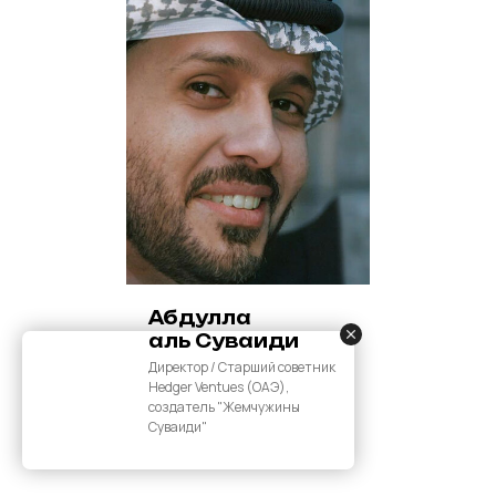
Абдулла
аль Суваиди
Директор / Старший советник
Hedger Ventues (ОАЭ),
создатель "Жемчужины
Суваиди"